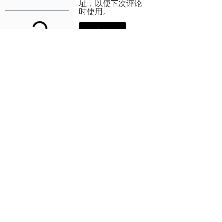
址，以便下次评论
时使用。
上一篇
下一篇
如何全面的检测网站的谷歌SEO优化和加载速度
如何深度挖掘一条链接的价值？
更多干货
谷歌广告