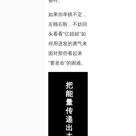
条件。
如果你举棋不定，
左顾右盼，不妨回
头看看“亿姐姐”如
何用迸发的勇气来
面对那些看起来
“要老命”的困难。
把
能
量
传
递
出