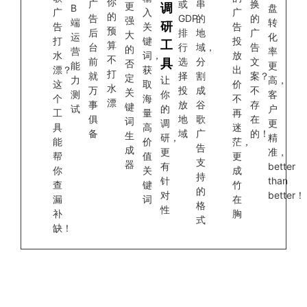
你
广
或
串
换
更
调
B
盘
广
入
广
的
告
GDP
的
的
强
端
转
研
告
关
告
预
后
排
地
广
大
运
化
打
键
投
工
算
台
行
域，
告
的
营
率
水
词，
放
不
前
选
分
文
具
否
能
更
漂？
获
出
打
就
择
割
案？
定
力
让
高，
这
取
价
水
万
投
成
不
关
测
你
客
个
海
不
漂
事
放
谷
存
键
试
的
户
工
量
再
俱
地
歌
在
词
调
更
具
高
迷
备
域
广
的！
生
研，
精
能
价
茫，
告
成
更
准，
帮
值
更
支
器
有
better
你
关
成
持
针
than
查
键
竹
的
对
better！
漏
词
在
格
性
补
胸
式
缺！