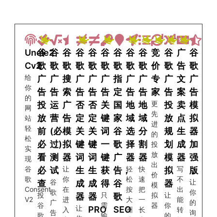
Uncle2
谷
谷
谷
谷
谷
谷
谷
谷
谷
竞
谷
广
谷
Cv2
歌
歌
歌
歌
歌
歌
歌
歌
歌
价
歌
告
歌
给
广
广
搜
广
广
广
指
广
广
专
广
文
广
你
告
告
索
告
告
告
定
告
告
家
告
案
告
的
更
投
运
广
否
否
关
国
地
地
投
卖
模
网
先
放
营
告
定
定
键
家
域
域
放
点
拟
站
进
轻
前
(必
模
关
关
词
谷
选
分
规
生
器
的
松
必
过)
拟
键
键
一
歌
择
割
划
成
加
投
实
放
看
测
器
词
词
键
广
器
器
模
器
强
现
出
谷
让
轻
快
写
必
试
生
生
获
告，
拟
版
价
歌
你
松
速
不
谷
让
查
成
成
得
谷
器
模
Consent
在
按
把
出
歌
你
投
只
拟
让
器
器
歌
V2
进
大
一
能
广
的
谷
需
器
你
让
PRO
SEO
入
洲
长
转
告
询
歌
输
的