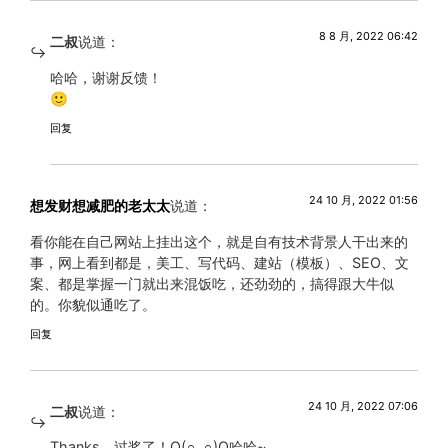
8 8 月, 2022 06:42
二叔
说道：
哈哈，谢谢反馈！
🙂
回复
24 10 月, 2022 01:56
想发财想减肥的老太太
说道：
看你能在自己网站上挂出这个，就是自有技术背景人干出来的
事，网上看到都是，美工、写代码、建站（模板）、SEO、文
案、都是掌握一门就出来混饭吃，还劲劲的，搞得跟大牛似
的。你貌似通吃了。
回复
24 10 月, 2022 07:06
二叔
说道：
Thanks，过奖了！O(∩_∩)O哈哈~