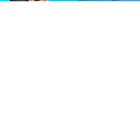
你还在花钱买外链？很多人忽略了“图片
SEO”这个免费流量入口