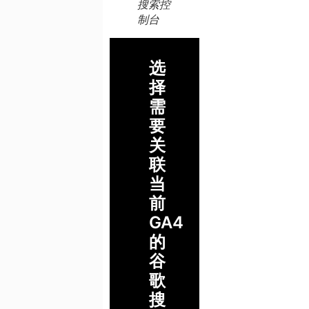
搜索控
制台
选
择
需
要
关
联
当
前
GA4
的
谷
歌
搜