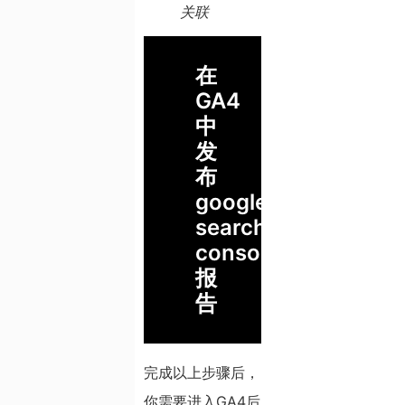
关联
在
GA4
中
发
布
google
search
console
报
告
完成以上步骤后，
你需要进入GA4后