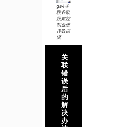
ga4关
联谷歌
搜索控
制台选
择数据
流
关
联
错
误
后
的
解
决
办