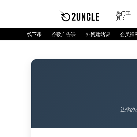
热门工
具：
线下课
谷歌广告课
外贸建站课
会员福
让你的