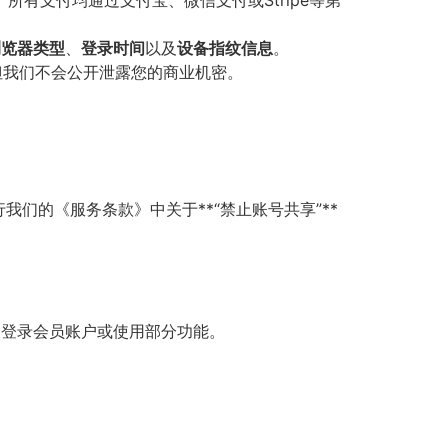
。
所有支付均通过支付宝、微信支付或Stripe等第
浏览器类型
、
登录时间
以及
设备指纹信息
。
但我们不会公开泄露您的商业机密。
们的《服务条款》中关于**“禁止账号共享”**
正常登录会员账户或使用部分功能。