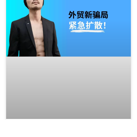
外贸新骗局，紧急扩散