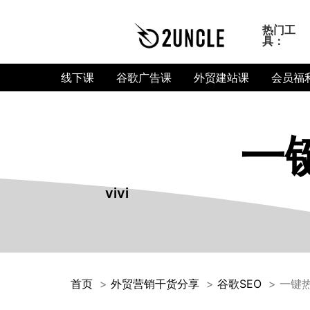
热门工
具：
线下课
谷歌广告课
外贸建站课
会员福
一
vivi
首页
外贸营销干货分享
谷歌SEO
一键