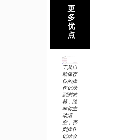
更
多
优
点
工具自
动保存
你的操
作记录
到浏览
器，除
非你主
动清
空，否
则操作
记录会