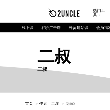
热门工
具：
线下课
谷歌广告课
外贸建站课
会员福
二叔
二叔
首页
作者：二叔
页面2