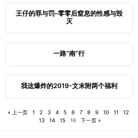
王仔的罪与罚–零零后窒息的性感与毁
灭
一路“南”行
我这爆炸的2019-文末附两个福利
« 上一页
1
2
3
4
5
6
7
8
9
10
11
12
13
14
15
16
下一页 »